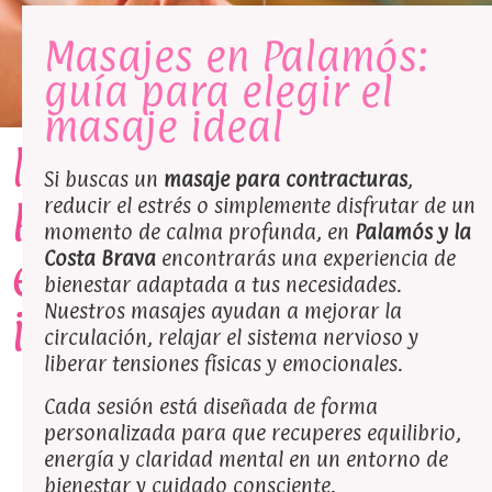
Masajes en Palamós:
guía para elegir el
masaje ideal
Masajes en
Si buscas un
masaje para contracturas
,
Palamós: guía para
reducir el estrés o simplemente disfrutar de un
momento de calma profunda, en
Palamós y la
elegir el masaje
Costa Brava
encontrarás una experiencia de
bienestar adaptada a tus necesidades.
Nuestros masajes ayudan a mejorar la
ideal
circulación, relajar el sistema nervioso y
liberar tensiones físicas y emocionales.
Cada sesión está diseñada de forma
personalizada para que recuperes equilibrio,
energía y claridad mental en un entorno de
Our Partner
bienestar y cuidado consciente.