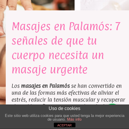
Masajes en Palamós: 7
señales de que tu
cuerpo necesita un
masaje urgente
Los
masajes en Palamós
se han convertido en
una de las formas más efectivas de aliviar el
estrés, reducir la tensión muscular y recuperar
el equilibrio físico y emocional. En la
Costa
Uso de cookies
Brava
, muchas personas conviven con
Este sitio web utiliza cookies para que usted tenga la mejor experiencia
molestias corporales, cansancio o ansiedad
de usuario.
Más info
ACEPTAR
sin darse cuenta de que su cuerpo está