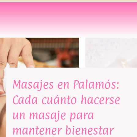
Masajes en Palamós:
Cada cuánto hacerse
un masaje para
mantener bienestar